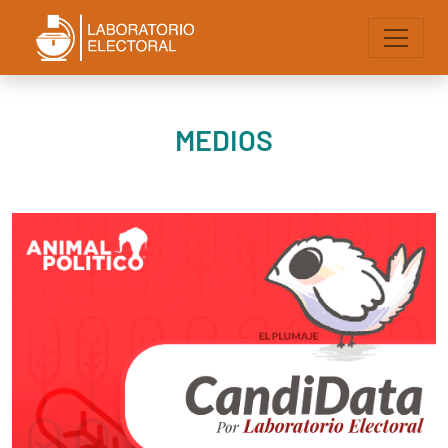
MEDIOS