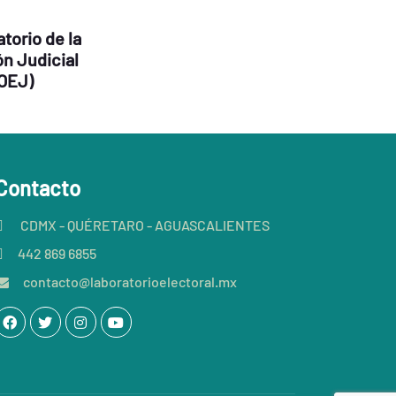
torio de la
ón Judicial
OEJ)
Contacto
CDMX - QUÉRETARO - AGUASCALIENTES
442 869 6855
contacto@laboratorioelectoral.mx