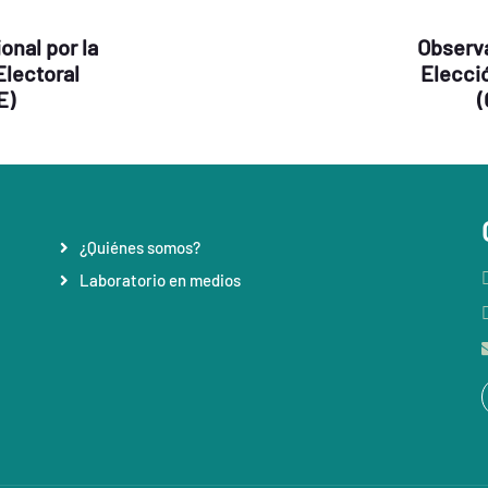
onal por la
Observa
Electoral
Elecci
E)
(
¿Quiénes somos?
Laboratorio en medios