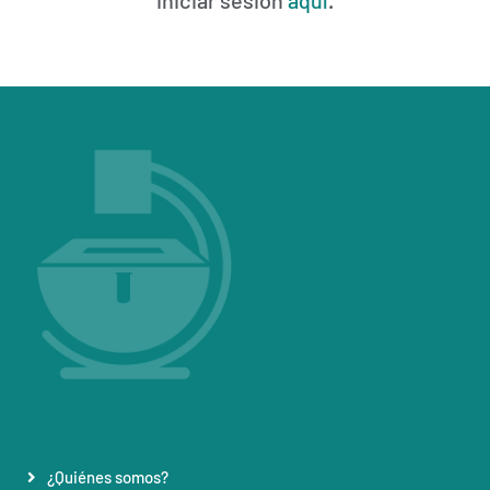
iniciar sesión
aquí
.
¿Quiénes somos?